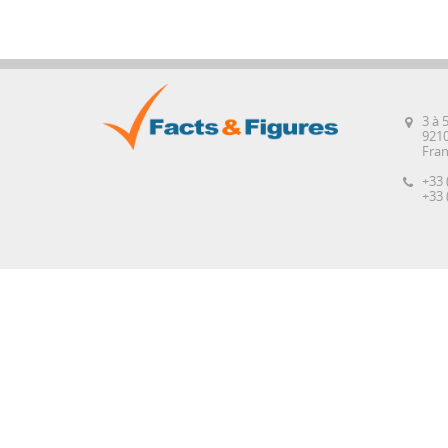
3 à 
921
Fra
+33 
+33 