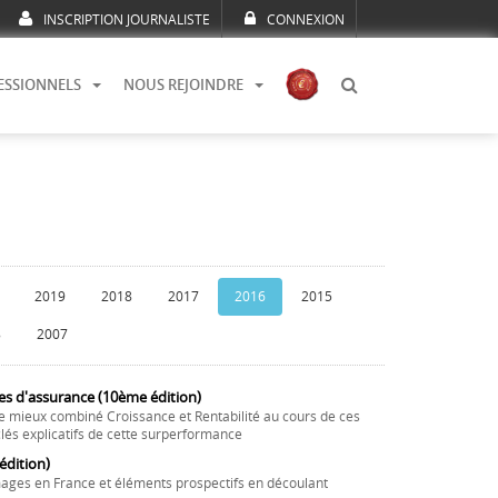
INSCRIPTION JOURNALISTE
CONNEXION
ESSIONNELS
NOUS REJOINDRE
2019
2018
2017
2016
2015
8
2007
es d'assurance (10ème édition)
e mieux combiné Croissance et Rentabilité au cours de ces
lés explicatifs de cette surperformance
dition)
ages en France et éléments prospectifs en découlant