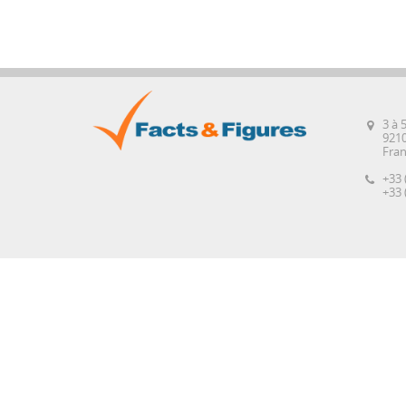
3 à 
921
Fra
+33 
+33 