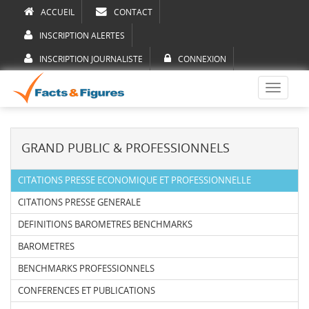
ACCUEIL
CONTACT
INSCRIPTION ALERTES
INSCRIPTION JOURNALISTE
CONNEXION
Toggle
navigati
GRAND PUBLIC & PROFESSIONNELS
CITATIONS PRESSE ECONOMIQUE ET PROFESSIONNELLE
CITATIONS PRESSE GENERALE
DEFINITIONS BAROMETRES BENCHMARKS
BAROMETRES
BENCHMARKS PROFESSIONNELS
CONFERENCES ET PUBLICATIONS