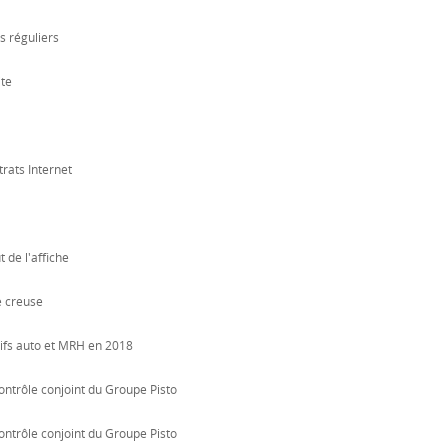
s réguliers
ite
trats Internet
 de l'affiche
e creuse
rifs auto et MRH en 2018
ontrôle conjoint du Groupe Pisto
ontrôle conjoint du Groupe Pisto