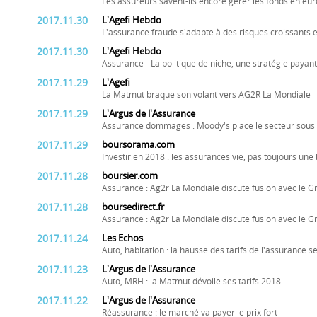
Les assureurs savent-ils encore gérer les fonds en eur
2017.11.30
L'Agefi Hebdo
L'assurance fraude s'adapte à des risques croissants et
2017.11.30
L'Agefi Hebdo
Assurance - La politique de niche, une stratégie payan
2017.11.29
L'Agefi
La Matmut braque son volant vers AG2R La Mondiale
2017.11.29
L'Argus de l'Assurance
Assurance dommages : Moody's place le secteur sous 
2017.11.29
boursorama.com
Investir en 2018 : les assurances vie, pas toujours une
2017.11.28
boursier.com
Assurance : Ag2r La Mondiale discute fusion avec le 
2017.11.28
boursedirect.fr
Assurance : Ag2r La Mondiale discute fusion avec le 
2017.11.24
Les Echos
Auto, habitation : la hausse des tarifs de l'assurance s
2017.11.23
L'Argus de l'Assurance
Auto, MRH : la Matmut dévoile ses tarifs 2018
2017.11.22
L'Argus de l'Assurance
Réassurance : le marché va payer le prix fort