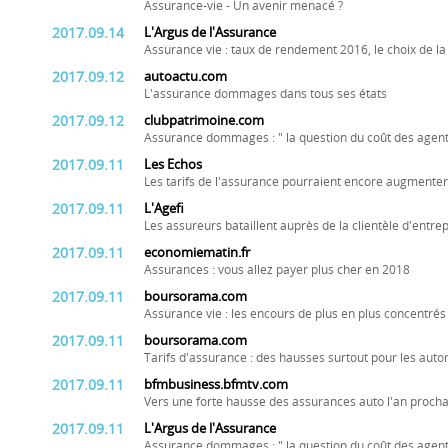
Assurance-vie - Un avenir menacé ?
2017.09.14
L'Argus de l'Assurance
Assurance vie : taux de rendement 2016, le choix de l
2017.09.12
autoactu.com
L'assurance dommages dans tous ses états
2017.09.12
clubpatrimoine.com
Assurance dommages : " la question du coût des agents
2017.09.11
Les Echos
Les tarifs de l'assurance pourraient encore augmente
2017.09.11
L'Agefi
Les assureurs bataillent auprès de la clientèle d'entre
2017.09.11
economiematin.fr
Assurances : vous allez payer plus cher en 2018
2017.09.11
boursorama.com
Assurance vie : les encours de plus en plus concentrés 
2017.09.11
boursorama.com
Tarifs d'assurance : des hausses surtout pour les auto
2017.09.11
bfmbusiness.bfmtv.com
Vers une forte hausse des assurances auto l'an procha
2017.09.11
L'Argus de l'Assurance
Assurance dommages : " la question du coût des agents