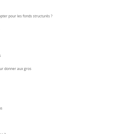
pter pour les fonds structurés ?
e
s
our donner aux gros
ns