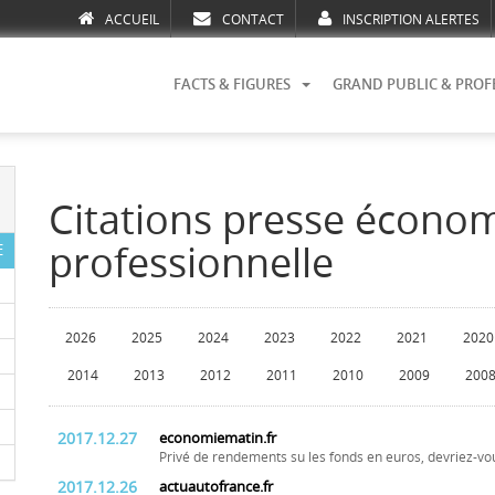
ACCUEIL
CONTACT
INSCRIPTION ALERTES
FACTS & FIGURES
GRAND PUBLIC & PROF
Citations presse écono
professionnelle
E
2026
2025
2024
2023
2022
2021
2020
2014
2013
2012
2011
2010
2009
200
2017.12.27
economiematin.fr
Privé de rendements su les fonds en euros, devriez-vou
2017.12.26
actuautofrance.fr