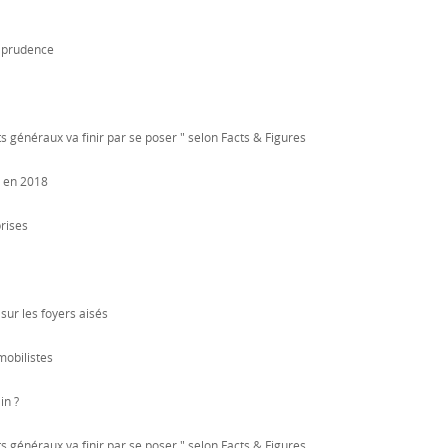
a prudence
 généraux va finir par se poser " selon Facts & Figures
r en 2018
prises
sur les foyers aisés
mobilistes
in ?
 généraux va finir par se poser " selon Facts & Figures