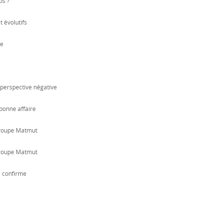
os ?
 évolutifs
te
perspective négative
 bonne affaire
Groupe Matmut
Groupe Matmut
e confirme