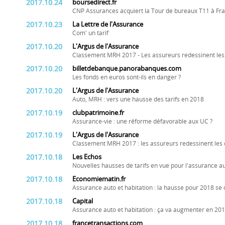
2017.10.24
boursedirect.fr
CNP Assurances acquiert la Tour de bureaux T11 à Fra
2017.10.23
La Lettre de l'Assurance
Com' un tarif
2017.10.20
L'Argus de l'Assurance
Classement MRH 2017 - Les assureurs redessinent les
2017.10.20
billetdebanque.panorabanques.com
Les fonds en euros sont-ils en danger ?
2017.10.20
L'Argus de l'Assurance
Auto, MRH : vers une hausse des tarifs en 2018
2017.10.19
clubpatrimoine.fr
Assurance-vie : une réforme défavorable aux UC ?
2017.10.19
L'Argus de l'Assurance
Classement MRH 2017 : les assureurs redessinent les 
2017.10.18
Les Echos
Nouvelles hausses de tarifs en vue pour l'assurance au
2017.10.18
Economiematin.fr
Assurance auto et habitation : la hausse pour 2018 se
2017.10.18
Capital
Assurance auto et habitation : ça va augmenter en 2018,
2017.10.18
francetransactions.com