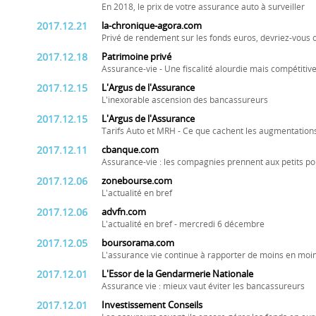
En 2018, le prix de votre assurance auto à surveiller
2017.12.21
la-chronique-agora.com
Privé de rendement sur les fonds euros, devriez-vous o
2017.12.18
Patrimoine privé
Assurance-vie - Une fiscalité alourdie mais compétitiv
2017.12.15
L'Argus de l'Assurance
L'inexorable ascension des bancassureurs
2017.12.15
L'Argus de l'Assurance
Tarifs Auto et MRH - Ce que cachent les augmentation
2017.12.11
cbanque.com
Assurance-vie : les compagnies prennent aux petits p
2017.12.06
zonebourse.com
L'actualité en bref
2017.12.06
advfn.com
L'actualité en bref - mercredi 6 décembre
2017.12.05
boursorama.com
L'assurance vie continue à rapporter de moins en moi
2017.12.01
L'Essor de la Gendarmerie Nationale
Assurance vie : mieux vaut éviter les bancassureurs
2017.12.01
Investissement Conseils