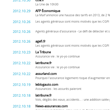
2012.10.30
ccfa.fr
La Une de 10h30
2012.10.29
AFP Économique
La Maif annonce une hausse des tarifs en 2013, de 2
2012.10.26
Les agents généraux sont moins motivés que les CGPI p
2012.10.26
Agents généraux d'assurance - Le défi de détecter et su
2012.10.26
agefi.fr
Les agents généraux sont moins motivés que les CGPI p
2012.10.23
La Tribune
Assurance vie : le yo-yo continue
2012.10.22
latribune.fr
Assurance vie : le yo-yo continue
2012.10.22
assurland.com
Pourquoi l'assurance logement risque d'augmenter e
2012.10.19
leblogauto.com
Assurances : les assurés paieront
2012.10.18
latribune.fr
Vols, dégâts des eaux, accidents... : une addition salée
2012.10.18
News-assurances.com