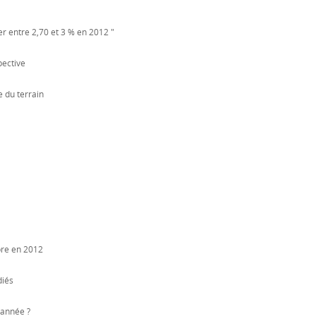
er entre 2,70 et 3 % en 2012 "
pective
 du terrain
bre en 2012
diés
 année ?