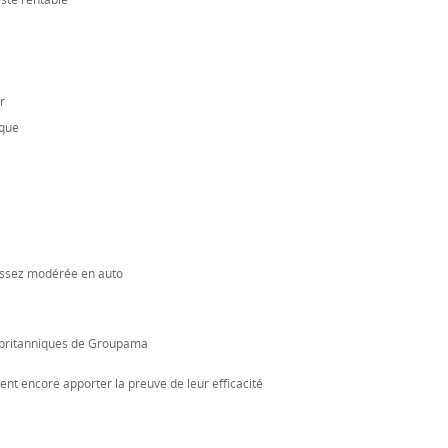
este rentable
r
nque
 assez modérée en auto
ie britanniques de Groupama
nt encore apporter la preuve de leur efficacité