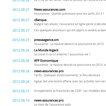
2012.09.28
La crise se fait sentir, mais le secteur de l'assurance r
2012.09.27
News-assurances.com
Assurances : Quelles prévisions pour les tarifs 2013 ?
2012.09.27
cBanque
Malgré ses atouts, l'assurance en ligne peine à décolle
2012.09.27
Ces quelques assureurs qui ont appris à vendre la ba
2012.09.27
presseagence.om
Assurance - La hausse devarit se poursuivre en 2013
2012.09.26
Le Monde Argent
Le Livret A va-t-il enterrer l'assurance-vie ?
2012.09.26
AFP Economique
Assurance : la hausse devrait se poursuivre en 2013,
2012.09.26
news-assurances pro
Tarifs : Quelques éclaicissements, le flou demeure
2012.09.24
Ageas fait une bonne affaire avec les activités non-v
2012.09.21
Groupements et franchises de CGPI : Les modèles doive
2012.09.19
news-assurances pro
Le mois de l'assurance auto