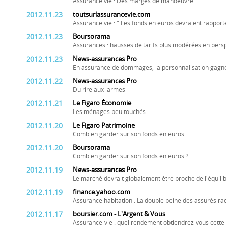
Assurance vie : Des marges de manoeuvre
2012.11.23
toutsurlassurancevie.com
Assurance vie : " Les fonds en euros devraient rapport
2012.11.23
Boursorama
Assurances : hausses de tarifs plus modérées en pers
2012.11.23
News-assurances Pro
En assurance de dommages, la personnalisation gagne
2012.11.22
News-assurances Pro
Du rire aux larmes
2012.11.21
Le Figaro Économie
Les ménages peu touchés
2012.11.20
Le Figaro Patrimoine
Combien garder sur son fonds en euros
2012.11.20
Boursorama
Combien garder sur son fonds en euros ?
2012.11.19
News-assurances Pro
Le marché devrait globalement être proche de l'équili
2012.11.19
finance.yahoo.com
Assurance habitation : La double peine des assurés ra
2012.11.17
boursier.com - L'Argent & Vous
Assurance-vie : quel rendement obtiendrez-vous cette