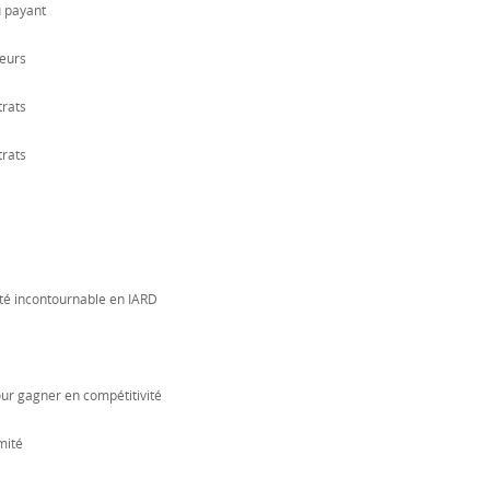
u payant
reurs
trats
trats
lité incontournable en IARD
our gagner en compétitivité
mité