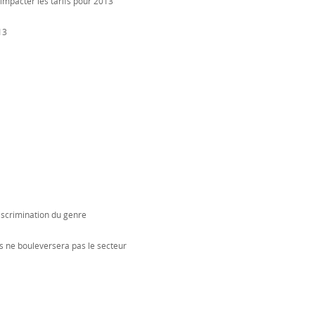
 impacter les tarifs pour 2013
13
 discrimination du genre
s ne bouleversera pas le secteur