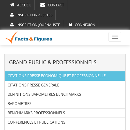
ACCUEIL
CONTACT
INSCRIPTION ALERTES
INSCRIPTION JOURNALISTE
CONNEXION
Toggle
navigati
GRAND PUBLIC & PROFESSIONNELS
CITATIONS PRESSE ECONOMIQUE ET PROFESSIONNELLE
CITATIONS PRESSE GENERALE
DEFINITIONS BAROMETRES BENCHMARKS
BAROMETRES
BENCHMARKS PROFESSIONNELS
CONFERENCES ET PUBLICATIONS