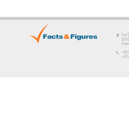
3 à 
921
Fra
+33 
+33 