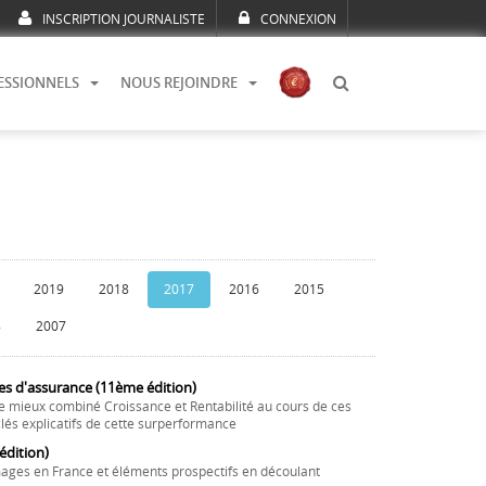
INSCRIPTION JOURNALISTE
CONNEXION
ESSIONNELS
NOUS REJOINDRE
2019
2018
2017
2016
2015
8
2007
es d'assurance (11ème édition)
e mieux combiné Croissance et Rentabilité au cours de ces
lés explicatifs de cette surperformance
dition)
ages en France et éléments prospectifs en découlant