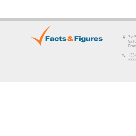
3 à 
921
Fra
+33 
+33 