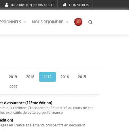
INSCRIPTION JOURNALISTE
CONNEXION
ESSIONNELS
NOUS REJOINDRE
2019
2018
2017
2016
2015
8
2007
es d'assurance (11ème édition)
e mieux combiné Croissance et Rentabilité au cours de ces
lés explicatifs de cette surperformance
dition)
ages en France et éléments prospectifs en découlant