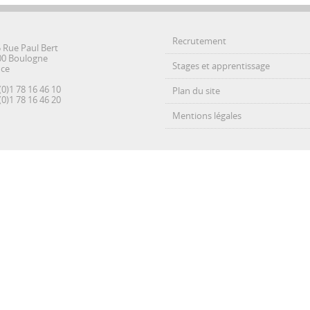
Recrutement
5 Rue Paul Bert
00 Boulogne
Stages et apprentissage
nce
(0)1 78 16 46 10
Plan du site
(0)1 78 16 46 20
Mentions légales