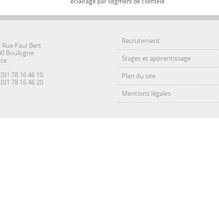
éclairage par segment de clientèle
Recrutement
5 Rue Paul Bert
00 Boulogne
Stages et apprentissage
nce
(0)1 78 16 46 10
Plan du site
(0)1 78 16 46 20
Mentions légales