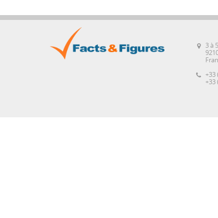
3 à 
921
Fra
+33 
+33 