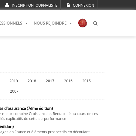
INSCRIPTION JOURNALISTE
CONNEXION
ESSIONNELS
NOUS REJOINDRE
2019
2018
2017
2016
2015
8
2007
es d'assurance (7ème édition)
e mieux combiné Croissance et Rentabilité au cours de ces
lés explicatifs de cette surperformance
dition)
ages en France et éléments prospectifs en découlant