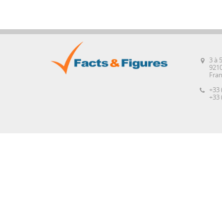
3 à 
921
Fra
+33 
+33 