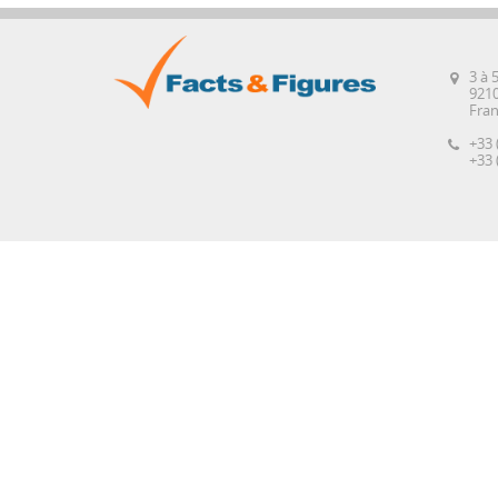
3 à 
921
Fra
+33 
+33 