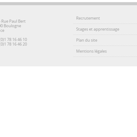
Recrutement
5 Rue Paul Bert
00 Boulogne
Stages et apprentissage
nce
(0)1 78 16 46 10
Plan du site
(0)1 78 16 46 20
Mentions légales