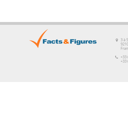
3 à 
921
Fra
+33 
+33 