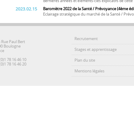
dernières années et éléments-clés explicatifs de cett
2023.02.15
Baromètre 2022 de la Santé / Prévoyance (4ème édi
Eclairage stratégique du marché de la Santé / Prév
Recrutement
5 Rue Paul Bert
00 Boulogne
Stages et apprentissage
nce
(0)1 78 16 46 10
Plan du site
(0)1 78 16 46 20
Mentions légales