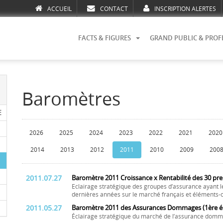
ACCUEIL
CONTACT
INSCRIPTION ALERTES
FACTS & FIGURES
GRAND PUBLIC & PROF
Baromètres
E
2026
2025
2024
2023
2022
2021
2020
2014
2013
2012
2011
2010
2009
200
2011.07.27
Baromètre 2011 Croissance x Rentabilité des 30 pr
Eclairage stratégique des groupes d’assurance ayant l
dernières années sur le marché français et éléments-c
2011.05.27
Baromètre 2011 des Assurances Dommages (1ère éd
Éclairage stratégique du marché de l’assurance domm