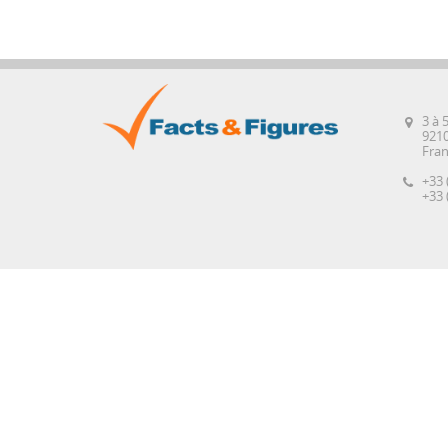
3 à 
921
Fra
+33 
+33 