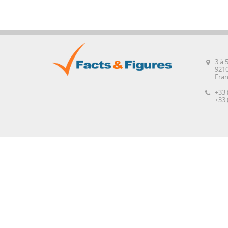
3 à 
921
Fra
+33 
+33 