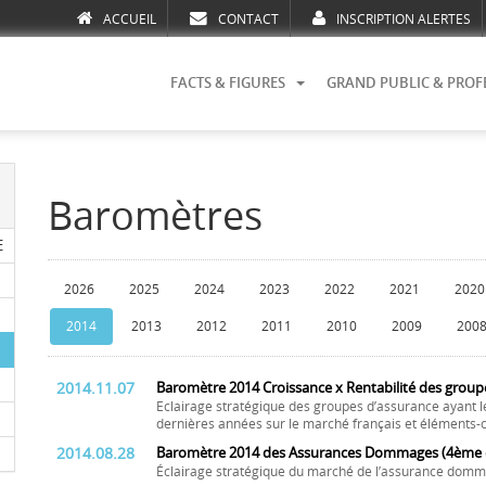
ACCUEIL
CONTACT
INSCRIPTION ALERTES
FACTS & FIGURES
GRAND PUBLIC & PROF
Baromètres
E
2026
2025
2024
2023
2022
2021
2020
2014
2013
2012
2011
2010
2009
200
2014.11.07
Baromètre 2014 Croissance x Rentabilité des group
Eclairage stratégique des groupes d’assurance ayant l
dernières années sur le marché français et éléments-c
2014.08.28
Baromètre 2014 des Assurances Dommages (4ème é
Éclairage stratégique du marché de l’assurance domm