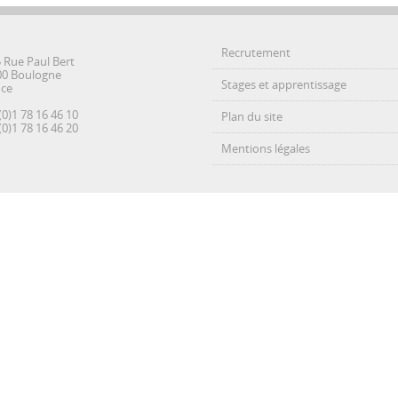
Recrutement
5 Rue Paul Bert
00 Boulogne
Stages et apprentissage
nce
(0)1 78 16 46 10
Plan du site
(0)1 78 16 46 20
Mentions légales