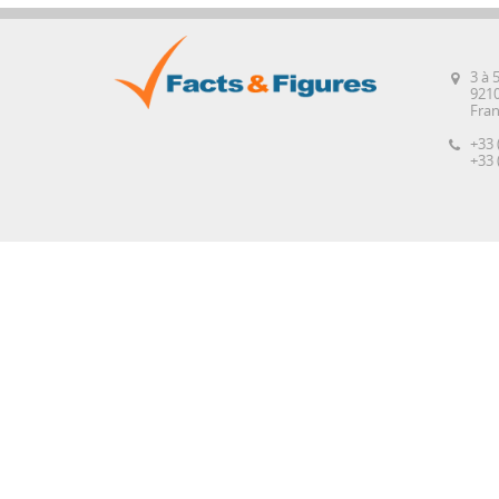
3 à 
921
Fra
+33 
+33 