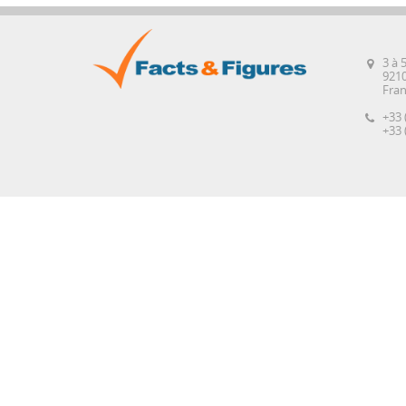
3 à 
921
Fra
+33 
+33 