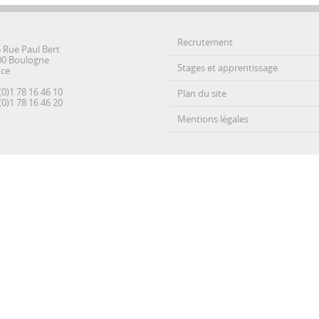
Recrutement
5 Rue Paul Bert
00 Boulogne
Stages et apprentissage
nce
(0)1 78 16 46 10
Plan du site
(0)1 78 16 46 20
Mentions légales