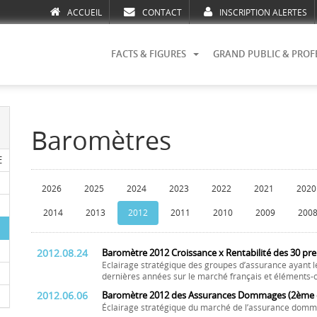
ACCUEIL
CONTACT
INSCRIPTION ALERTES
FACTS & FIGURES
GRAND PUBLIC & PROF
Baromètres
E
2026
2025
2024
2023
2022
2021
2020
2014
2013
2012
2011
2010
2009
200
2012.08.24
Baromètre 2012 Croissance x Rentabilité des 30 pr
Eclairage stratégique des groupes d’assurance ayant l
dernières années sur le marché français et éléments-c
2012.06.06
Baromètre 2012 des Assurances Dommages (2ème é
Éclairage stratégique du marché de l’assurance domm