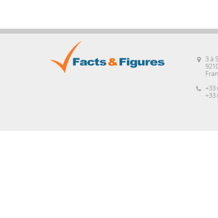
3 à 
921
Fra
+33 
+33 