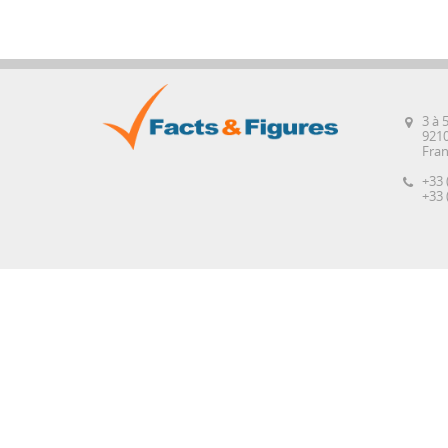
3 à 
921
Fra
+33 
+33 