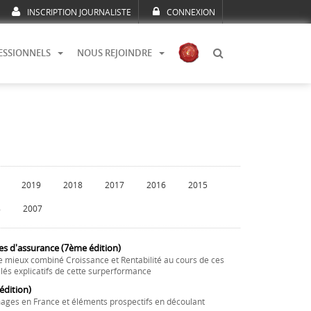
INSCRIPTION JOURNALISTE
CONNEXION
ESSIONNELS
NOUS REJOINDRE
2019
2018
2017
2016
2015
8
2007
es d'assurance (7ème édition)
e mieux combiné Croissance et Rentabilité au cours de ces
lés explicatifs de cette surperformance
dition)
ages en France et éléments prospectifs en découlant