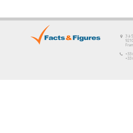
3 à 
921
Fra
+33 
+33 