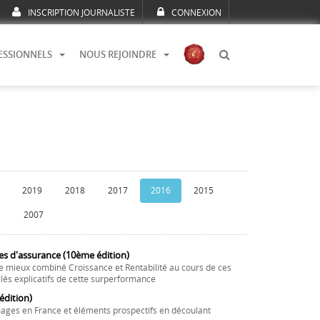
INSCRIPTION JOURNALISTE
CONNEXION
ESSIONNELS
NOUS REJOINDRE
2019
2018
2017
2016
2015
8
2007
es d'assurance (10ème édition)
e mieux combiné Croissance et Rentabilité au cours de ces
lés explicatifs de cette surperformance
dition)
ages en France et éléments prospectifs en découlant