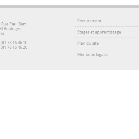
Recrutement
5 Rue Paul Bert
00 Boulogne
Stages et apprentissage
nce
(0)1 78 16 46 10
Plan du site
(0)1 78 16 46 20
Mentions légales