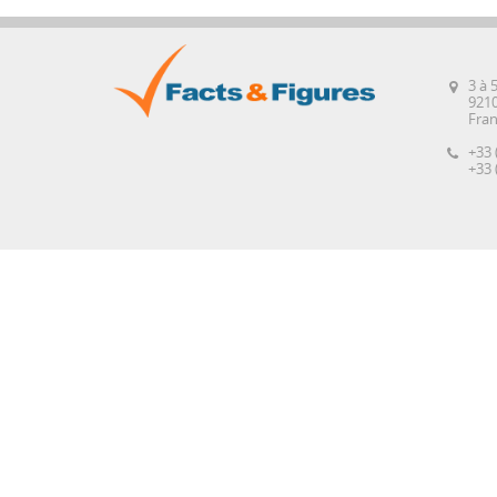
3 à 
921
Fra
+33 
+33 