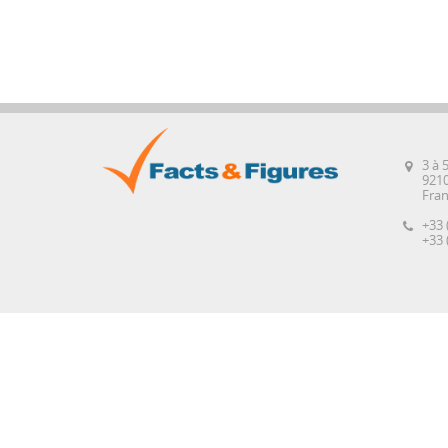
3 à 
921
Fra
+33 
+33 