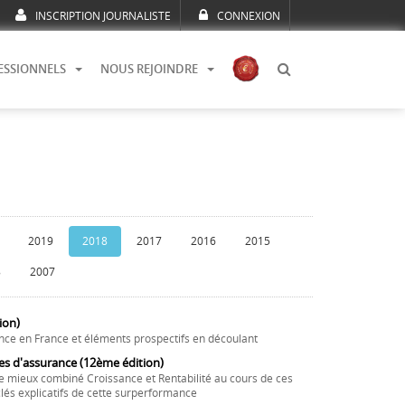
INSCRIPTION JOURNALISTE
CONNEXION
ESSIONNELS
NOUS REJOINDRE
2019
2018
2017
2016
2015
8
2007
ion)
nce en France et éléments prospectifs en découlant
es d'assurance (12ème édition)
e mieux combiné Croissance et Rentabilité au cours de ces
lés explicatifs de cette surperformance