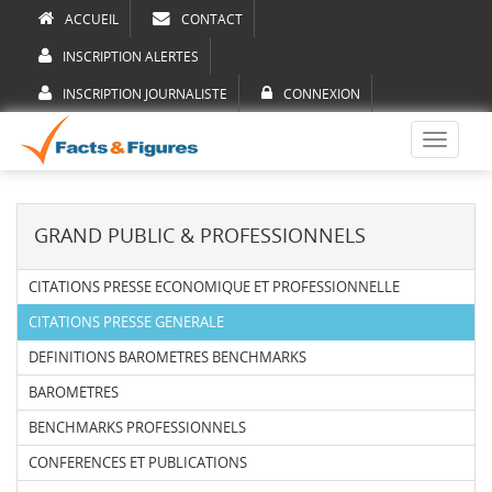
ACCUEIL
CONTACT
INSCRIPTION ALERTES
INSCRIPTION JOURNALISTE
CONNEXION
Toggle
navigati
GRAND PUBLIC & PROFESSIONNELS
CITATIONS PRESSE ECONOMIQUE ET PROFESSIONNELLE
CITATIONS PRESSE GENERALE
DEFINITIONS BAROMETRES BENCHMARKS
BAROMETRES
BENCHMARKS PROFESSIONNELS
CONFERENCES ET PUBLICATIONS