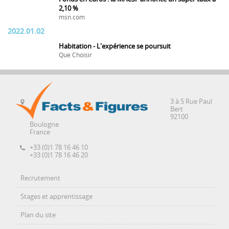
2,10 %
msn.com
2022.01.02
Habitation - L'expérience se poursuit
Que Choisir
3 à 5 Rue Paul
Bert
92100
Boulogne
France
+33 (0)1 78 16 46 10
+33 (0)1 78 16 46 20
Recrutement
Stages et apprentissage
Plan du site