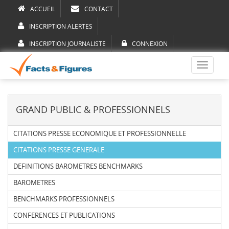
ACCUEIL
CONTACT
INSCRIPTION ALERTES
INSCRIPTION JOURNALISTE
CONNEXION
Toggle
navigati
GRAND PUBLIC & PROFESSIONNELS
CITATIONS PRESSE ECONOMIQUE ET PROFESSIONNELLE
CITATIONS PRESSE GENERALE
DEFINITIONS BAROMETRES BENCHMARKS
BAROMETRES
BENCHMARKS PROFESSIONNELS
CONFERENCES ET PUBLICATIONS