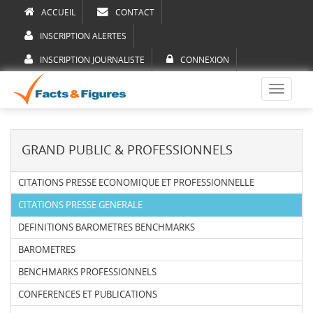
ACCUEIL
CONTACT
INSCRIPTION ALERTES
INSCRIPTION JOURNALISTE
CONNEXION
Toggle
navigati
GRAND PUBLIC & PROFESSIONNELS
CITATIONS PRESSE ECONOMIQUE ET PROFESSIONNELLE
CITATIONS PRESSE GENERALE
DEFINITIONS BAROMETRES BENCHMARKS
BAROMETRES
BENCHMARKS PROFESSIONNELS
CONFERENCES ET PUBLICATIONS