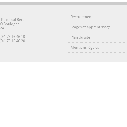
Recrutement
5 Rue Paul Bert
00 Boulogne
Stages et apprentissage
nce
(0)1 78 16 46 10
Plan du site
(0)1 78 16 46 20
Mentions légales