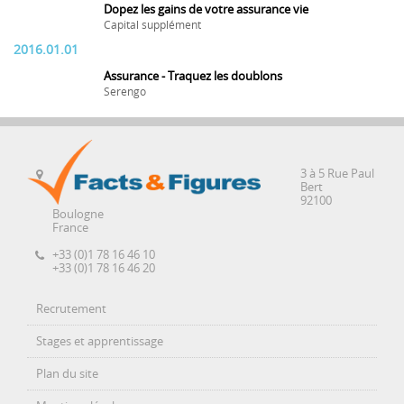
Dopez les gains de votre assurance vie
Capital supplément
2016.01.01
Assurance - Traquez les doublons
Serengo
3 à 5 Rue Paul
Bert
92100
Boulogne
France
+33 (0)1 78 16 46 10
+33 (0)1 78 16 46 20
Recrutement
Stages et apprentissage
Plan du site