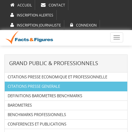
ACCUEIL
CONTACT
INSCRIPTION ALERTES
INSCRIPTION JOURNALISTE
CONNEXION
Toggle
navigati
GRAND PUBLIC & PROFESSIONNELS
CITATIONS PRESSE ECONOMIQUE ET PROFESSIONNELLE
CITATIONS PRESSE GENERALE
DEFINITIONS BAROMETRES BENCHMARKS
BAROMETRES
BENCHMARKS PROFESSIONNELS
CONFERENCES ET PUBLICATIONS