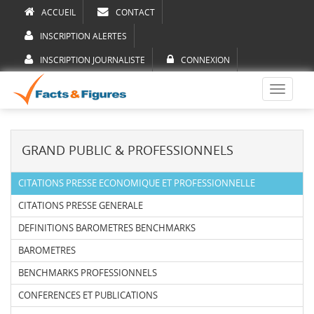
ACCUEIL
CONTACT
INSCRIPTION ALERTES
INSCRIPTION JOURNALISTE
CONNEXION
Toggle
navigati
GRAND PUBLIC & PROFESSIONNELS
CITATIONS PRESSE ECONOMIQUE ET PROFESSIONNELLE
CITATIONS PRESSE GENERALE
DEFINITIONS BAROMETRES BENCHMARKS
BAROMETRES
BENCHMARKS PROFESSIONNELS
CONFERENCES ET PUBLICATIONS