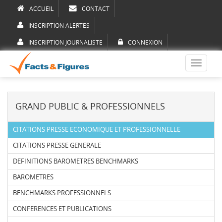
ACCUEIL
CONTACT
INSCRIPTION ALERTES
INSCRIPTION JOURNALISTE
CONNEXION
Toggle
navigati
GRAND PUBLIC & PROFESSIONNELS
CITATIONS PRESSE ECONOMIQUE ET PROFESSIONNELLE
CITATIONS PRESSE GENERALE
DEFINITIONS BAROMETRES BENCHMARKS
BAROMETRES
BENCHMARKS PROFESSIONNELS
CONFERENCES ET PUBLICATIONS