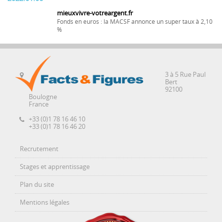
mieuxvivre-votreargent.fr
Fonds en euros : la MACSF annonce un super taux à 2,10
%
3 à 5 Rue Paul
Bert
92100
Boulogne
France
+33 (0)1 78 16 46 10
+33 (0)1 78 16 46 20
Recrutement
Stages et apprentissage
Plan du site
Mentions légales