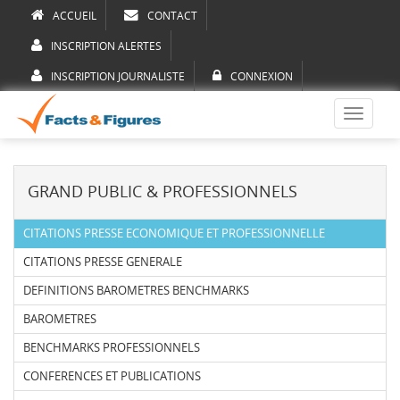
ACCUEIL
CONTACT
INSCRIPTION ALERTES
INSCRIPTION JOURNALISTE
CONNEXION
Toggle
navigati
GRAND PUBLIC & PROFESSIONNELS
CITATIONS PRESSE ECONOMIQUE ET PROFESSIONNELLE
CITATIONS PRESSE GENERALE
DEFINITIONS BAROMETRES BENCHMARKS
BAROMETRES
BENCHMARKS PROFESSIONNELS
CONFERENCES ET PUBLICATIONS