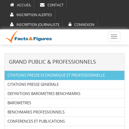
ACCUEIL
CONTACT
INSCRIPTION ALERTES
INSCRIPTION JOURNALISTE
CONNEXION
Toggle
navigati
GRAND PUBLIC & PROFESSIONNELS
CITATIONS PRESSE ECONOMIQUE ET PROFESSIONNELLE
CITATIONS PRESSE GENERALE
DEFINITIONS BAROMETRES BENCHMARKS
BAROMETRES
BENCHMARKS PROFESSIONNELS
CONFERENCES ET PUBLICATIONS