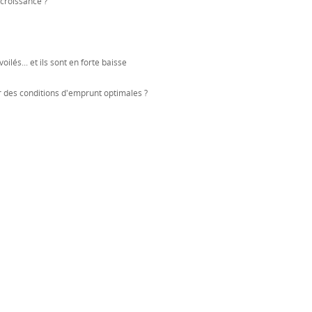
rocroissance ?
lés... et ils sont en forte baisse
 des conditions d'emprunt optimales ?