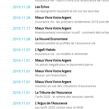
Assurance vie - Faut-il croire à la renaissance de l'eu
2019.11.28
Les Echos
Les épargnants haussent le ton sur les taux bas
2019.11.28
Mieux Vivre Votre Argent
Assurance vie : les premiers rendements 2019 sont dévoi
2019.11.17
Mieux Vivre Votre Argent
Investissement immobilier locatif : comment décrocher
2019.11.08
Le Nouvel Economiste
Gestion pilotée et profilée de l'assurance-vie
2019.11.07
L'Agefi Hebdo
Assurance-vie : un modèle à réinventer
2019.11.01
Mieux Vivre Votre Argent
Un attrait inégalé pour le placement pierre
2019.11.01
Mieux Vivre Votre Argent
Réussir son financment
2019.11.01
Mieux Vivre Votre Argent
Hausses en vue des cotisations d'assurances
2019.11.01
La Tribune de l'Assurance
Tarifs 2020 : le rythme des hausses ralentit
2019.11.01
L'Argus de l'Assurance
Les tarifs 2020 connus pour la MAIF