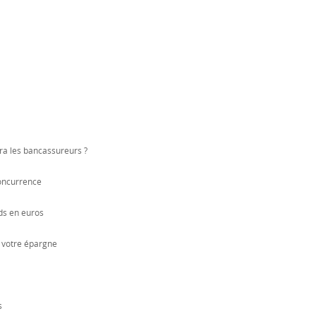
ra les bancassureurs ?
concurrence
nds en euros
t votre épargne
s