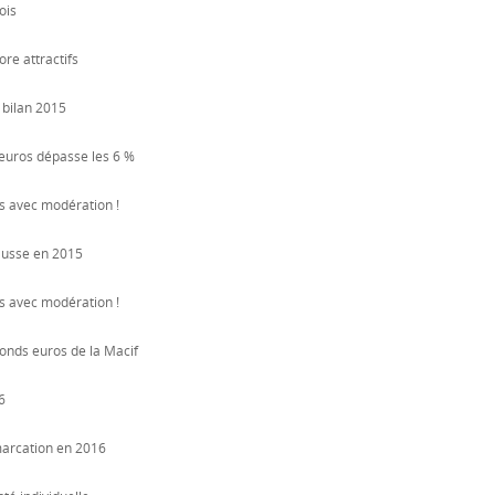
ois
re attractifs
e bilan 2015
 euros dépasse les 6 %
is avec modération !
ausse en 2015
is avec modération !
onds euros de la Macif
6
marcation en 2016