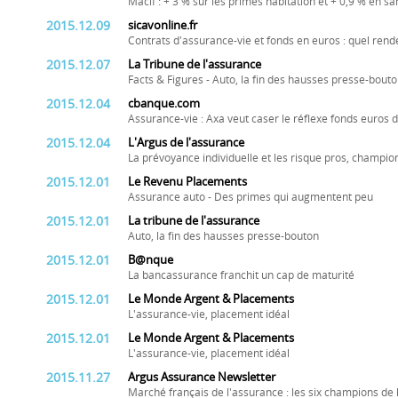
Macif : + 3 % sur les primes habitation et + 0,9 % en sa
2015.12.09
sicavonline.fr
Contrats d'assurance-vie et fonds en euros : quel ren
2015.12.07
La Tribune de l'assurance
Facts & Figures - Auto, la fin des hausses presse-bout
2015.12.04
cbanque.com
Assurance-vie : Axa veut caser le réflexe fonds euros d
2015.12.04
L'Argus de l'assurance
La prévoyance individuelle et les risque pros, champion
2015.12.01
Le Revenu Placements
Assurance auto - Des primes qui augmentent peu
2015.12.01
La tribune de l'assurance
Auto, la fin des hausses presse-bouton
2015.12.01
B@nque
La bancassurance franchit un cap de maturité
2015.12.01
Le Monde Argent & Placements
L'assurance-vie, placement idéal
2015.12.01
Le Monde Argent & Placements
L'assurance-vie, placement idéal
2015.11.27
Argus Assurance Newsletter
Marché français de l'assurance : les six champions de l