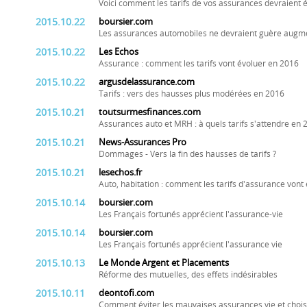
Voici comment les tarifs de vos assurances devraient é
2015.10.22
boursier.com
Les assurances automobiles ne devraient guère augm
2015.10.22
Les Echos
Assurance : comment les tarifs vont évoluer en 2016
2015.10.22
argusdelassurance.com
Tarifs : vers des hausses plus modérées en 2016
2015.10.21
toutsurmesfinances.com
Assurances auto et MRH : à quels tarifs s'attendre en 
2015.10.21
News-Assurances Pro
Dommages - Vers la fin des hausses de tarifs ?
2015.10.21
lesechos.fr
Auto, habitation : comment les tarifs d'assurance vont 
2015.10.14
boursier.com
Les Français fortunés apprécient l'assurance-vie
2015.10.14
boursier.com
Les Français fortunés apprécient l'assurance vie
2015.10.13
Le Monde Argent et Placements
Réforme des mutuelles, des effets indésirables
2015.10.11
deontofi.com
Comment éviter les mauvaises assurances vie et choisi