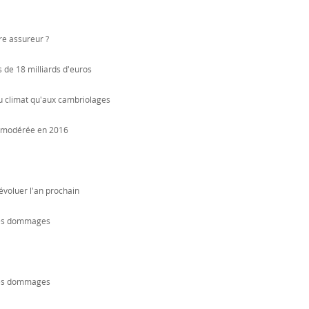
tre assureur ?
s de 18 milliards d'euros
u climat qu'aux cambriolages
e modérée en 2016
évoluer l'an prochain
 des dommages
 des dommages