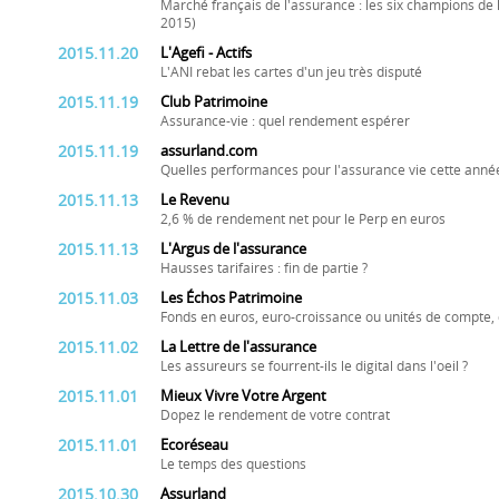
Marché français de l'assurance : les six champions de l
2015)
2015.11.20
L'Agefi - Actifs
L'ANI rebat les cartes d'un jeu très disputé
2015.11.19
Club Patrimoine
Assurance-vie : quel rendement espérer
2015.11.19
assurland.com
Quelles performances pour l'assurance vie cette anné
2015.11.13
Le Revenu
2,6 % de rendement net pour le Perp en euros
2015.11.13
L'Argus de l'assurance
Hausses tarifaires : fin de partie ?
2015.11.03
Les Échos Patrimoine
Fonds en euros, euro-croissance ou unités de compte, 
2015.11.02
La Lettre de l'assurance
Les assureurs se fourrent-ils le digital dans l'oeil ?
2015.11.01
Mieux Vivre Votre Argent
Dopez le rendement de votre contrat
2015.11.01
Ecoréseau
Le temps des questions
2015.10.30
Assurland