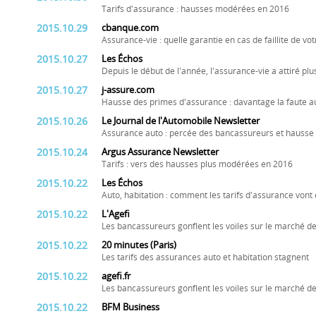
Tarifs d'assurance : hausses modérées en 2016
2015.10.29
cbanque.com
Assurance-vie : quelle garantie en cas de faillite de vo
2015.10.27
Les Échos
Depuis le début de l'année, l'assurance-vie a attiré plu
2015.10.27
j-assure.com
Hausse des primes d'assurance : davantage la faute a
2015.10.26
Le Journal de l'Automobile Newsletter
Assurance auto : percée des bancassureurs et hauss
2015.10.24
Argus Assurance Newsletter
Tarifs : vers des hausses plus modérées en 2016
2015.10.22
Les Échos
Auto, habitation : comment les tarifs d'assurance vont 
2015.10.22
L'Agefi
Les bancassureurs gonflent les voiles sur le marché
2015.10.22
20 minutes (Paris)
Les tarifs des assurances auto et habitation stagnent
2015.10.22
agefi.fr
Les bancassureurs gonflent les voiles sur le marché
2015.10.22
BFM Business