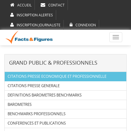
ACCUEIL
CONTACT
INSCRIPTION ALERTES
INSCRIPTION JOURNALISTE
CONNEXION
Toggle
navigati
GRAND PUBLIC & PROFESSIONNELS
CITATIONS PRESSE ECONOMIQUE ET PROFESSIONNELLE
CITATIONS PRESSE GENERALE
DEFINITIONS BAROMETRES BENCHMARKS
BAROMETRES
BENCHMARKS PROFESSIONNELS
CONFERENCES ET PUBLICATIONS