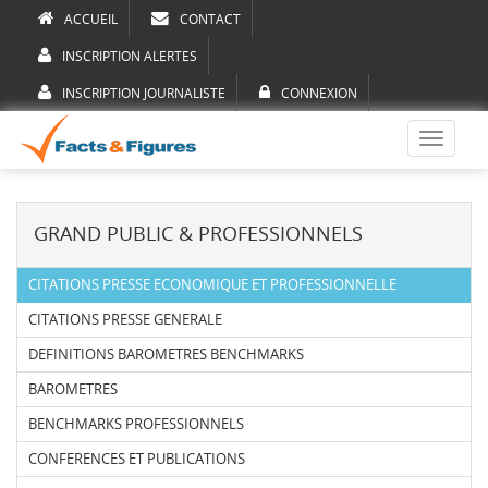
ACCUEIL
CONTACT
INSCRIPTION ALERTES
INSCRIPTION JOURNALISTE
CONNEXION
Toggle
navigati
GRAND PUBLIC & PROFESSIONNELS
CITATIONS PRESSE ECONOMIQUE ET PROFESSIONNELLE
CITATIONS PRESSE GENERALE
DEFINITIONS BAROMETRES BENCHMARKS
BAROMETRES
BENCHMARKS PROFESSIONNELS
CONFERENCES ET PUBLICATIONS