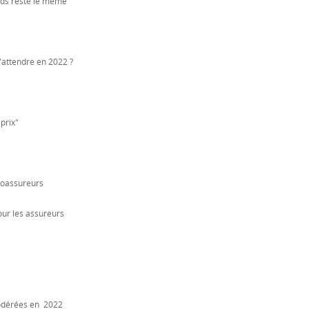
nds reste le même
s'attendre en 2022 ?
prix"
néoassureurs
pour les assureurs
odérées en 2022