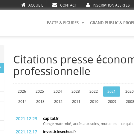
ACCUEIL
CONTACT
INSCRIPTION ALERTES
FACTS & FIGURES
GRAND PUBLIC & PROF
Citations presse écono
professionnelle
E
2026
2025
2024
2023
2022
2021
2020
2014
2013
2012
2011
2010
2009
200
2021.12.23
capital.fr
Congé maternité, accès aux soins, mutuelles... ce qui
2021.12.17
investir.lesechos.fr