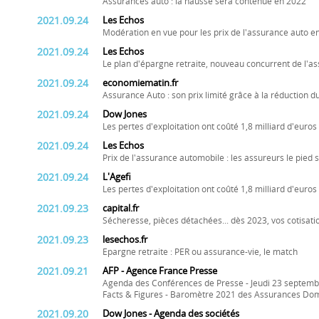
Assurances auto : la hausse sera contenue en 2022
2021.09.24
Les Echos
Modération en vue pour les prix de l'assurance auto e
2021.09.24
Les Echos
Le plan d'épargne retraite, nouveau concurrent de l'a
2021.09.24
economiematin.fr
Assurance Auto : son prix limité grâce à la réduction 
2021.09.24
Dow Jones
Les pertes d'exploitation ont coûté 1,8 milliard d'euro
2021.09.24
Les Echos
Prix de l'assurance automobile : les assureurs le pied s
2021.09.24
L'Agefi
Les pertes d'exploitation ont coûté 1,8 milliard d'euro
2021.09.23
capital.fr
Sécheresse, pièces détachées... dès 2023, vos cotisati
2021.09.23
lesechos.fr
Epargne retraite : PER ou assurance-vie, le match
2021.09.21
AFP - Agence France Presse
Agenda des Conférences de Presse - Jeudi 23 septem
Facts & Figures - Baromètre 2021 des Assurances D
2021.09.20
Dow Jones - Agenda des sociétés