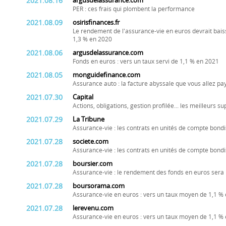
2021.08.16
argusdelassurance.com
PER : ces frais qui plombent la performance
2021.08.09
osirisfinances.fr
Le rendement de l'assurance-vie en euros devrait bai
1,3 % en 2020
2021.08.06
argusdelassurance.com
Fonds en euros : vers un taux servi de 1,1 % en 2021
2021.08.05
monguidefinance.com
Assurance auto : la facture abyssale que vous allez p
2021.07.30
Capital
Actions, obligations, gestion profilée... les meilleurs 
2021.07.29
La Tribune
Assurance-vie : les contrats en unités de compte bondi
2021.07.28
societe.com
Assurance-vie : les contrats en unités de compte bondi
2021.07.28
boursier.com
Assurance-vie : le rendement des fonds en euros sera
2021.07.28
boursorama.com
Assurance-vie en euros : vers un taux moyen de 1,1 %
2021.07.28
lerevenu.com
Assurance-vie en euros : vers un taux moyen de 1,1 %