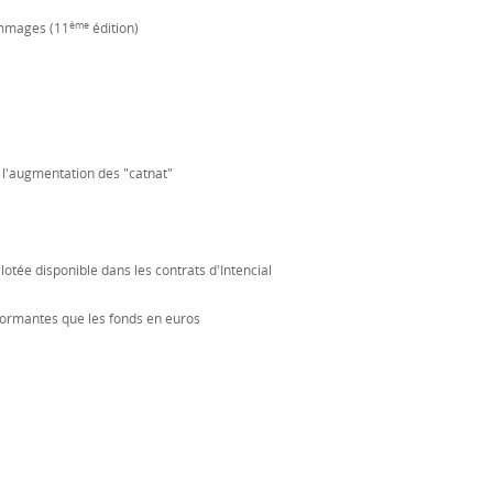
ème
ommages (11
édition)
à l'augmentation des "catnat"
otée disponible dans les contrats d'Intencial
formantes que les fonds en euros