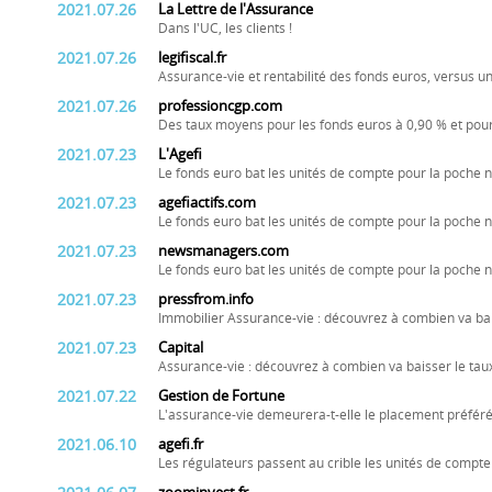
2021.07.26
La Lettre de l'Assurance
Dans l'UC, les clients !
2021.07.26
legifiscal.fr
Assurance-vie et rentabilité des fonds euros, versus 
2021.07.26
professioncgp.com
Des taux moyens pour les fonds euros à 0,90 % et pour
2021.07.23
L'Agefi
Le fonds euro bat les unités de compte pour la poche n
2021.07.23
agefiactifs.com
Le fonds euro bat les unités de compte pour la poche n
2021.07.23
newsmanagers.com
Le fonds euro bat les unités de compte pour la poche n
2021.07.23
pressfrom.info
Immobilier Assurance-vie : découvrez à combien va bai
2021.07.23
Capital
Assurance-vie : découvrez à combien va baisser le tau
2021.07.22
Gestion de Fortune
L'assurance-vie demeurera-t-elle le placement préféré
2021.06.10
agefi.fr
Les régulateurs passent au crible les unités de compt