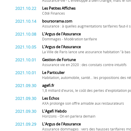
Assurance-vie - L'enveloppe a bien changé, mais le fo
2021.10.22
Les Petites Affiches
Côté Finances
2021.10.14
boursorama.com
Assurance : à quelles augmentations tarifaires faut-il 
2021.10.08
L'Argus de l'Assurance
Dommages - Modération tarifaire
2021.10.05
L'Argus de l'Assurance
La Ville de Paris lance une assurance habitation "à bas 
2021.10.01
Gestion de Fortune
Assurance vie en 2020 : des constats contre-intuitifs
2021.10.01
Le Particulier
Habitation, automobile, santé... les propositions des 
2021.09.30
agefi.fr
1,8 milliard d'euros, le coût des pertes d'exploitation 
2021.09.30
Les Echos
AXA prolonge son offre amiable aux restaurateurs
2021.09.30
L'Agefi Hebdo
Horizons - On en parlera demain
2021.09.29
L'Argus de l'Assurance
Assurance dommages : vers des hausses tarifaires m