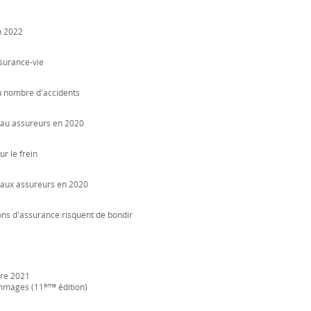
n 2022
ssurance-vie
du nombre d'accidents
s au assureurs en 2020
ur le frein
s aux assureurs en 2020
ons d'assurance risquent de bondir
bre 2021
ème
ommages (11
édition)