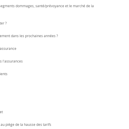
 segments dommages, santé/prévoyance et le marché de la
er ?
ndement dans les prochaines années ?
'assurance
s l'assurances
ients
et
au piège de la hausse des tarifs