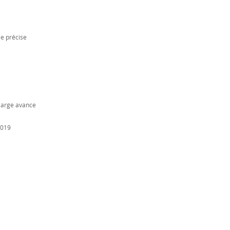
se précise
large avance
2019