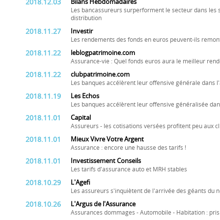
2018.12.03
Bilans Hebdomadaires
Les bancassureurs surperforment le secteur dans les
distribution
2018.11.27
Investir
Les rendements des fonds en euros peuvent-ils remont
2018.11.22
leblogpatrimoine.com
Assurance-vie : Quel fonds euros aura le meilleur re
2018.11.22
clubpatrimoine.com
Les banques accélèrent leur offensive générale dans l
2018.11.19
Les Echos
Les banques accélèrent leur offensive généralisée dan
2018.11.01
Capital
Assureurs - les cotisations versées profitent peu aux cl
2018.11.01
Mieux Vivre Votre Argent
Assurance : encore une hausse des tarifs !
2018.11.01
Investissement Conseils
Les tarifs d'assurance auto et MRH stables
2018.10.29
L'Agefi
Les assureurs s'inquiètent de l'arrivée des géants du n
2018.10.26
L'Argus de l'Assurance
Assurances dommages - Automobile - Habitation : pris 