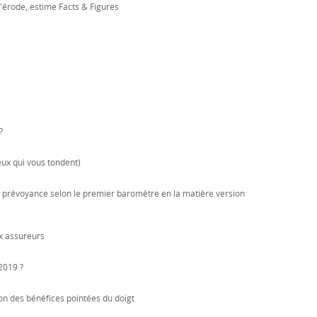
'érode, estime Facts & Figures
?
eux qui vous tondent)
la prévoyance selon le premier baromètre en la matière version
x assureurs
2019 ?
ion des bénéfices pointées du doigt