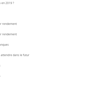
s en 2019 ?
eur rendement
eur rendement
banques
attendre dans le futur
s
s