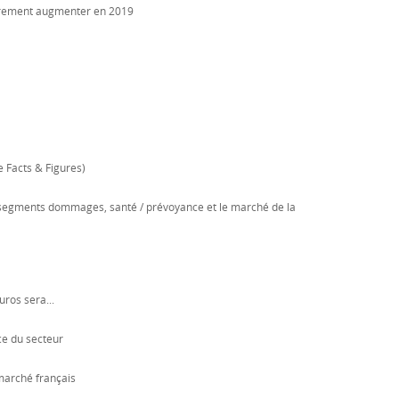
égèrement augmenter en 2019
e Facts & Figures)
 segments dommages, santé / prévoyance et le marché de la
ros sera...
ce du secteur
marché français