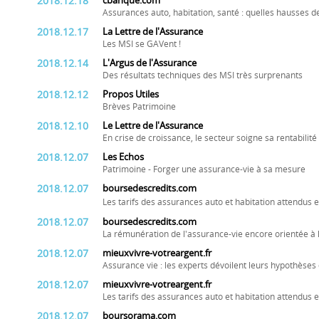
2018.12.18
cbanque.com
Assurances auto, habitation, santé : quelles hausses d
2018.12.17
La Lettre de l'Assurance
Les MSI se GAVent !
2018.12.14
L'Argus de l'Assurance
Des résultats techniques des MSI très surprenants
2018.12.12
Propos Utiles
Brèves Patrimoine
2018.12.10
Le Lettre de l'Assurance
En crise de croissance, le secteur soigne sa rentabilité
2018.12.07
Les Echos
Patrimoine - Forger une assurance-vie à sa mesure
2018.12.07
boursedescredits.com
Les tarifs des assurances auto et habitation attendus
2018.12.07
boursedescredits.com
La rémunération de l'assurance-vie encore orientée à 
2018.12.07
mieuxvivre-votreargent.fr
Assurance vie : les experts dévoilent leurs hypothès
2018.12.07
mieuxvivre-votreargent.fr
Les tarifs des assurances auto et habitation attendus
2018.12.07
boursorama.com