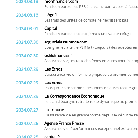
2024.08.13
monfinancier.com
Fonds en euros : les PER à la traîne par rapport à l'ass
2024.08.13
L'Agefi
Les frais des unités de compte ne fléchissent pas
2024.08.01
Capital
Fonds en euros : plus que jamais une valeur refuge
2024.07.30
argusdelassurance.com
Epargne retraite : le PER fait (toujours) des adeptes e
2024.07.30
osirisfinances.fr
Assurance vie; les taux des fonds en euros vont-ils pr
2024.07.29
Les Echos
L'assurance-vie en forme olympique au premier seme
2024.07.29
Les Echos
Pourquoi les rendement des fonds en euros font le gra
2024.07.29
La Correspondance Economique
Le plan d'épargne retraite reste dynamique au premie
2024.07.27
La Tribune
L'assurance vie en grande forme depuis le début de l'
2024.07.26
Agence France Presse
Assurance vie : "performances exceptionnelles" au pr
2024.07.25
capital.fr