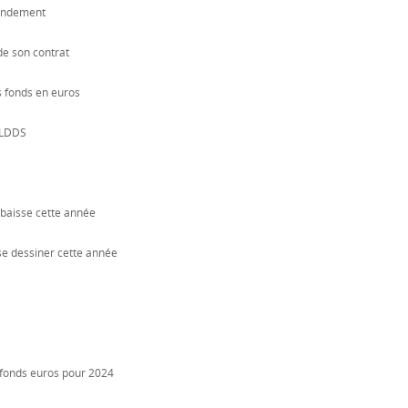
rendement
de son contrat
s fonds en euros
e LDDS
 baisse cette année
e dessiner cette année
 fonds euros pour 2024