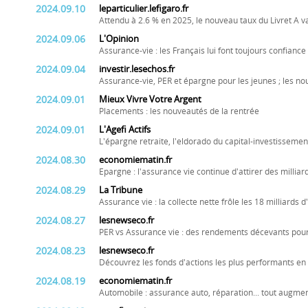
2024.09.10
leparticulier.lefigaro.fr
Attendu à 2.6 % en 2025, le nouveau taux du Livret A va-
2024.09.06
L'Opinion
Assurance-vie : les Français lui font toujours confiance
2024.09.04
investir.lesechos.fr
Assurance-vie, PER et épargne pour les jeunes ; les n
2024.09.01
Mieux Vivre Votre Argent
Placements : les nouveautés de la rentrée
2024.09.01
L'Agefi Actifs
L'épargne retraite, l'eldorado du capital-investissemen
2024.08.30
economiematin.fr
Epargne : l'assurance vie continue d'attirer des milliard
2024.08.29
La Tribune
Assurance vie : la collecte nette frôle les 18 milliards 
2024.08.27
lesnewseco.fr
PER vs Assurance vie : des rendements décevants pour 
2024.08.23
lesnewseco.fr
Découvrez les fonds d'actions les plus performants en 
2024.08.19
economiematin.fr
Automobile : assurance auto, réparation... tout augment