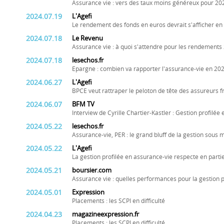
Assurance vie : vers des taux moins généreux pour 20
2024.07.19
L'Agefi
Le rendement des fonds en euros devrait s'afficher en
2024.07.18
Le Revenu
Assurance vie : à quoi s'attendre pour les rendements
2024.07.18
lesechos.fr
Epargne : combien va rapporter l'assurance-vie en 202
2024.06.27
L'Agefi
BPCE veut rattraper le peloton de tête des assureurs f
2024.06.07
BFM TV
Interview de Cyrille Chartier-Kastler : Gestion profilée
2024.05.22
lesechos.fr
Assurance-vie, PER : le grand bluff de la gestion sous
2024.05.22
L'Agefi
La gestion profilée en assurance-vie respecte en par
2024.05.21
boursier.com
Assurance vie : quelles performances pour la gestion pr
2024.05.01
Expression
Placements : les SCPI en difficulté
2024.04.23
magazineexpression.fr
Placements : les SCPI en difficulté