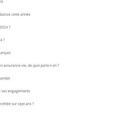
24
 baisse cette année
 2024 ?
4 ?
rançais
 en assurance-vie, de quoi parle-t-on ?
 mandat
tie ses engagements
ofilée sur sept ans ?