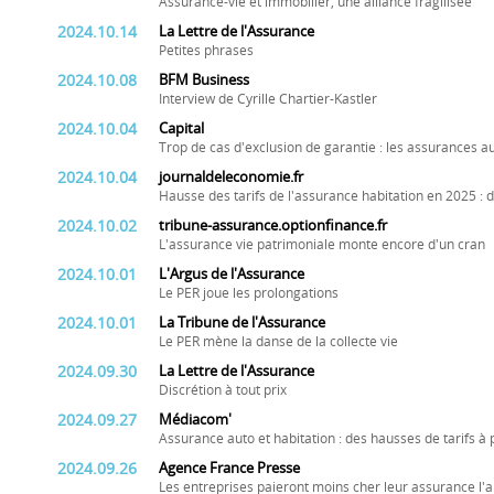
Assurance-vie et immobilier, une alliance fragilisée
2024.10.14
La Lettre de l'Assurance
Petites phrases
2024.10.08
BFM Business
Interview de Cyrille Chartier-Kastler
2024.10.04
Capital
Trop de cas d'exclusion de garantie : les assurances a
2024.10.04
journaldeleconomie.fr
Hausse des tarifs de l'assurance habitation en 2025 
2024.10.02
tribune-assurance.optionfinance.fr
L'assurance vie patrimoniale monte encore d'un cran
2024.10.01
L'Argus de l'Assurance
Le PER joue les prolongations
2024.10.01
La Tribune de l'Assurance
Le PER mène la danse de la collecte vie
2024.09.30
La Lettre de l'Assurance
Discrétion à tout prix
2024.09.27
Médiacom'
Assurance auto et habitation : des hausses de tarifs à
2024.09.26
Agence France Presse
Les entreprises paieront moins cher leur assurance l'a