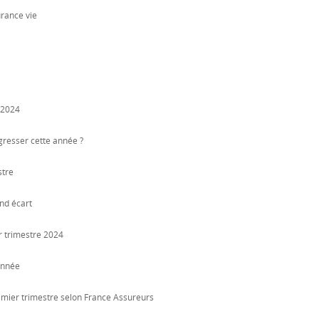
urance vie
n 2024
ogresser cette année ?
stre
nd écart
r trimestre 2024
année
emier trimestre selon France Assureurs