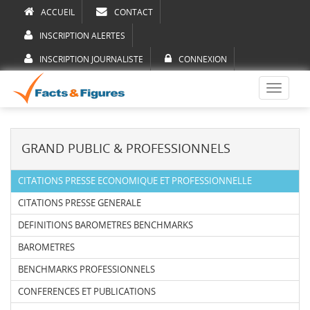
ACCUEIL
CONTACT
INSCRIPTION ALERTES
INSCRIPTION JOURNALISTE
CONNEXION
Toggle
navigati
GRAND PUBLIC & PROFESSIONNELS
CITATIONS PRESSE ECONOMIQUE ET PROFESSIONNELLE
CITATIONS PRESSE GENERALE
DEFINITIONS BAROMETRES BENCHMARKS
BAROMETRES
BENCHMARKS PROFESSIONNELS
CONFERENCES ET PUBLICATIONS