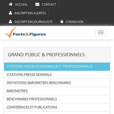
ACCUEIL
CONTACT
INSCRIPTION ALERTES
INSCRIPTION JOURNALISTE
CONNEXION
Toggle
navigati
GRAND PUBLIC & PROFESSIONNELS
CITATIONS PRESSE ECONOMIQUE ET PROFESSIONNELLE
CITATIONS PRESSE GENERALE
DEFINITIONS BAROMETRES BENCHMARKS
BAROMETRES
BENCHMARKS PROFESSIONNELS
CONFERENCES ET PUBLICATIONS