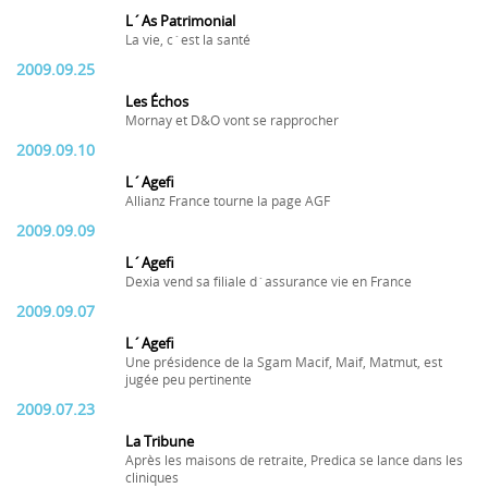
L´As Patrimonial
La vie, c´est la santé
2009.09.25
Les Échos
Mornay et D&O vont se rapprocher
2009.09.10
L´Agefi
Allianz France tourne la page AGF
2009.09.09
L´Agefi
Dexia vend sa filiale d´assurance vie en France
2009.09.07
L´Agefi
Une présidence de la Sgam Macif, Maif, Matmut, est
jugée peu pertinente
2009.07.23
La Tribune
Après les maisons de retraite, Predica se lance dans les
cliniques