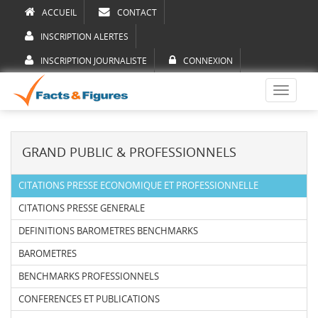
ACCUEIL
CONTACT
INSCRIPTION ALERTES
INSCRIPTION JOURNALISTE
CONNEXION
Toggle
navigati
GRAND PUBLIC & PROFESSIONNELS
CITATIONS PRESSE ECONOMIQUE ET PROFESSIONNELLE
CITATIONS PRESSE GENERALE
DEFINITIONS BAROMETRES BENCHMARKS
BAROMETRES
BENCHMARKS PROFESSIONNELS
CONFERENCES ET PUBLICATIONS