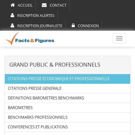
ACCUEIL
CONTACT
INSCRIPTION ALERTES
INSCRIPTION JOURNALISTE
CONNEXION
Toggle
navigati
GRAND PUBLIC & PROFESSIONNELS
CITATIONS PRESSE ECONOMIQUE ET PROFESSIONNELLE
CITATIONS PRESSE GENERALE
DEFINITIONS BAROMETRES BENCHMARKS
BAROMETRES
BENCHMARKS PROFESSIONNELS
CONFERENCES ET PUBLICATIONS