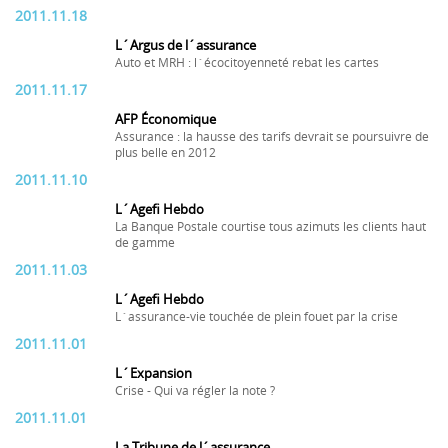
2011.11.18
L´Argus de l´assurance
Auto et MRH : l´écocitoyenneté rebat les cartes
2011.11.17
AFP Économique
Assurance : la hausse des tarifs devrait se poursuivre de
plus belle en 2012
2011.11.10
L´Agefi Hebdo
La Banque Postale courtise tous azimuts les clients haut
de gamme
2011.11.03
L´Agefi Hebdo
L´assurance-vie touchée de plein fouet par la crise
2011.11.01
L´Expansion
Crise - Qui va régler la note ?
2011.11.01
La Tribune de l´assurance