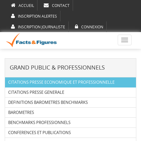
ACCUEIL
CONTACT
INSCRIPTION ALERTES
INSCRIPTION JOURNALISTE
CONNEXION
Toggle
navigati
GRAND PUBLIC & PROFESSIONNELS
CITATIONS PRESSE ECONOMIQUE ET PROFESSIONNELLE
CITATIONS PRESSE GENERALE
DEFINITIONS BAROMETRES BENCHMARKS
BAROMETRES
BENCHMARKS PROFESSIONNELS
CONFERENCES ET PUBLICATIONS