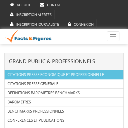
ACCUEIL
CONTACT
INSCRIPTION ALERTES
INSCRIPTION JOURNALISTE
CONNEXION
Toggle
navigati
GRAND PUBLIC & PROFESSIONNELS
CITATIONS PRESSE ECONOMIQUE ET PROFESSIONNELLE
CITATIONS PRESSE GENERALE
DEFINITIONS BAROMETRES BENCHMARKS
BAROMETRES
BENCHMARKS PROFESSIONNELS
CONFERENCES ET PUBLICATIONS