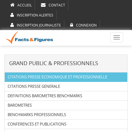
ACCUEIL
CONTACT
INSCRIPTION ALERTES
INSCRIPTION JOURNALISTE
CONNEXION
Toggle
navigati
GRAND PUBLIC & PROFESSIONNELS
CITATIONS PRESSE ECONOMIQUE ET PROFESSIONNELLE
CITATIONS PRESSE GENERALE
DEFINITIONS BAROMETRES BENCHMARKS
BAROMETRES
BENCHMARKS PROFESSIONNELS
CONFERENCES ET PUBLICATIONS