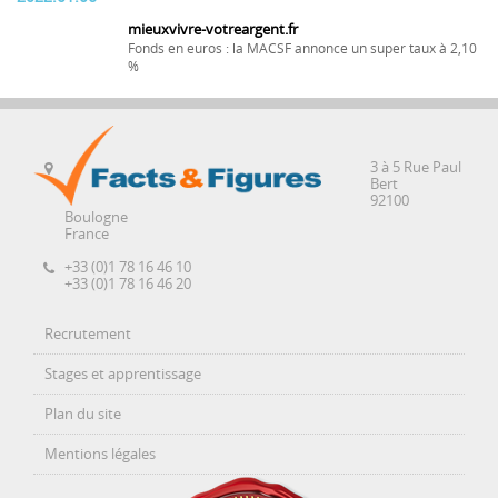
mieuxvivre-votreargent.fr
Fonds en euros : la MACSF annonce un super taux à 2,10
%
3 à 5 Rue Paul
Bert
92100
Boulogne
France
+33 (0)1 78 16 46 10
+33 (0)1 78 16 46 20
Recrutement
Stages et apprentissage
Plan du site
Mentions légales