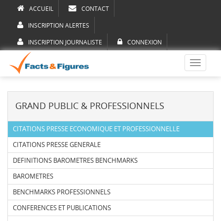
ACCUEIL
CONTACT
INSCRIPTION ALERTES
INSCRIPTION JOURNALISTE
CONNEXION
Toggle
navigati
GRAND PUBLIC & PROFESSIONNELS
CITATIONS PRESSE ECONOMIQUE ET PROFESSIONNELLE
CITATIONS PRESSE GENERALE
DEFINITIONS BAROMETRES BENCHMARKS
BAROMETRES
BENCHMARKS PROFESSIONNELS
CONFERENCES ET PUBLICATIONS