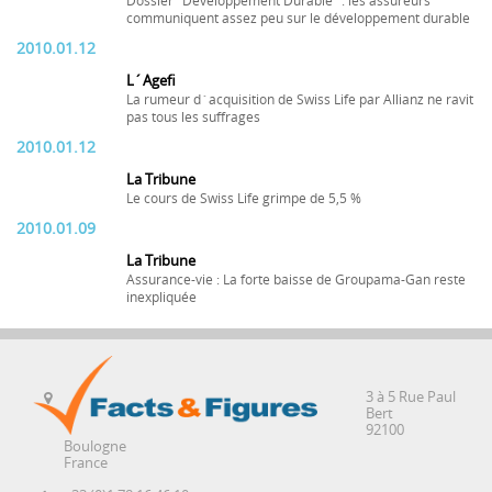
Dossier "Développement Durable" : les assureurs
communiquent assez peu sur le développement durable
2010.01.12
L´Agefi
La rumeur d´acquisition de Swiss Life par Allianz ne ravit
pas tous les suffrages
2010.01.12
La Tribune
Le cours de Swiss Life grimpe de 5,5 %
2010.01.09
La Tribune
Assurance-vie : La forte baisse de Groupama-Gan reste
inexpliquée
3 à 5 Rue Paul
Bert
92100
Boulogne
France