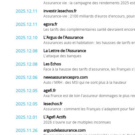
Assurance vie : la campagne des rendements 2025 est l
2025.12.11
investir.lesechos.fr
Assurance-vie : 2100 milliards d'euros d'encours, pourq
2025.12.11
egora.fr
Les tarifs des complémentaires santé devraient enco
2025.12.10
L'Argus de l'Assurance
Assurances auto et habitation : les hausses de tarifs e
2025.12.08
La Lettre de l'Assurance
L'attaque des banques
2025.12.08
Les Echos
Face à la hausse des tarifs d'assurance, les Français s
2025.12.06
newsassurancespro.com
Auto / MRH : des MSI qui ne sont plus à la hauteur
2025.12.05
agefi.fr
Axa France est de loin l'assureur dommages le plus re
2025.12.05
lesechos.fr
Assurance : comment les Français s'adaptent pour fair
2025.12.01
L'Agefi Actifs
2026 s'ouvre sur de multiples inconnues
2025.11.26
argusdelassurance.com