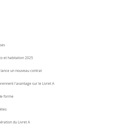
pas
o et habitation 2025
t lance un nouveau contrat
rennent l'avantage sur le Livret A
de forme
dèles
ration du Livret A