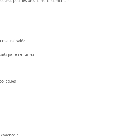
nds euros pour les prochains rendements ?
ours aussi salée
ébats parlementaires
politiques
a cadence ?