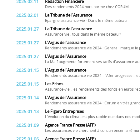
2025.02.11
Rédaction Financière
Des rendements 2024 hors norme chez CORUM
2025.02.01
La Tribune de l'Assurance
Epargne assurance-vie - Dans le même bateau
2025.01.27
La Tribune de l'assurance
Assurance vie : tous dans le même bateau ?
2025.01.27
L'Argus de l'assurance
Rendements assurance vie 2024 : Generali marque le 
2025.01.27
L'Argus de l'Assurance
La Maif augmente fortement ses tarifs d'assurance aut
2025.01.15
L'Argus de l'Assurance
Rendements assurance vie 2024 : l'Afer progresse... e
2025.01.15
Les Echos
Assurance-vie : les rendements des fonds en euros rep
2025.01.14
L'Argus de l'Assurance
Rendements assurance vie 2024 : Corum en très gran
2025.01.13
Le Figaro Entreprises
L'évolution du climat est plus rapide que dans nos mo
2025.01.09
Agence France Presse (AFP)
Les assurances vie cherchent à concurrencer la rémuné
2025.01.06
Agence France Presse (AFP)