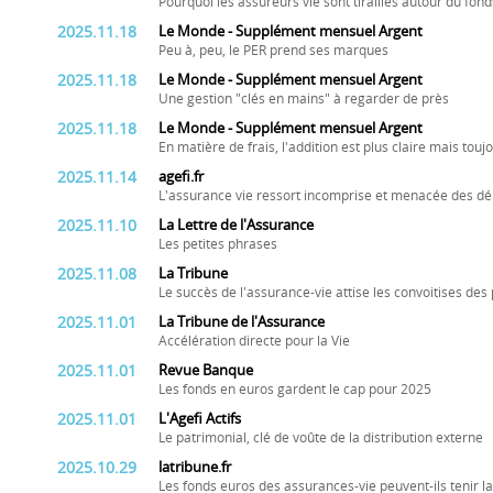
Pourquoi les assureurs vie sont tiraillés autour du fo
2025.11.18
Le Monde - Supplément mensuel Argent
Peu à, peu, le PER prend ses marques
2025.11.18
Le Monde - Supplément mensuel Argent
Une gestion "clés en mains" à regarder de près
2025.11.18
Le Monde - Supplément mensuel Argent
En matière de frais, l'addition est plus claire mais touj
2025.11.14
agefi.fr
L'assurance vie ressort incomprise et menacée des d
2025.11.10
La Lettre de l'Assurance
Les petites phrases
2025.11.08
La Tribune
Le succès de l'assurance-vie attise les convoitises des 
2025.11.01
La Tribune de l'Assurance
Accélération directe pour la Vie
2025.11.01
Revue Banque
Les fonds en euros gardent le cap pour 2025
2025.11.01
L'Agefi Actifs
Le patrimonial, clé de voûte de la distribution externe
2025.10.29
latribune.fr
Les fonds euros des assurances-vie peuvent-ils tenir l