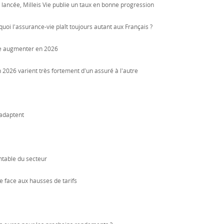
ancée, Milleis Vie publie un taux en bonne progression
uoi l'assurance-vie plaît toujours autant aux Français ?
re augmenter en 2026
n 2026 varient très fortement d'un assuré à l'autre
'adaptent
ntable du secteur
e face aux hausses de tarifs