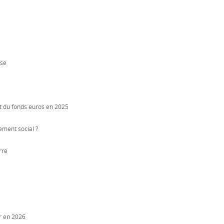
ise
t du fonds euros en 2025
ement social ?
rre
er en 2026