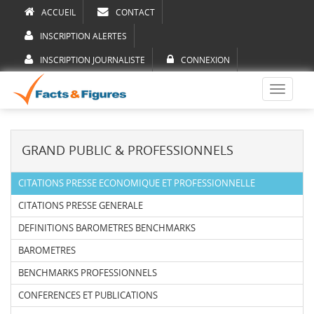
ACCUEIL
CONTACT
INSCRIPTION ALERTES
INSCRIPTION JOURNALISTE
CONNEXION
Toggle
navigati
GRAND PUBLIC & PROFESSIONNELS
CITATIONS PRESSE ECONOMIQUE ET PROFESSIONNELLE
CITATIONS PRESSE GENERALE
DEFINITIONS BAROMETRES BENCHMARKS
BAROMETRES
BENCHMARKS PROFESSIONNELS
CONFERENCES ET PUBLICATIONS